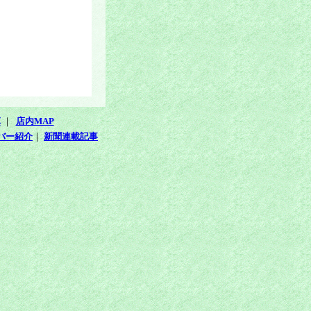
革
｜
店内MAP
バー紹介
｜
新聞連載記事