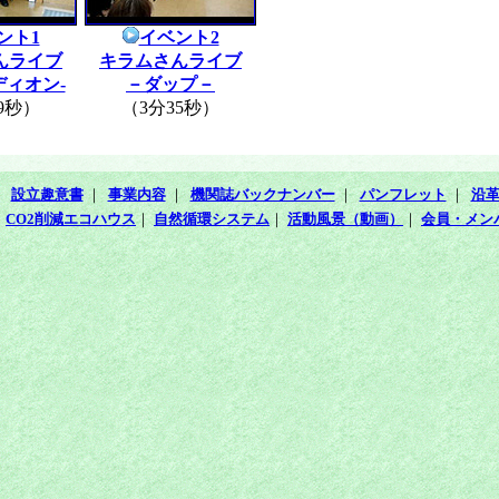
ント1
イベント2
んライブ
キラムさんライブ
ィオン-
－ダップ－
9秒）
（3分35秒）
｜
設立趣意書
｜
事業内容
｜
機関誌バックナンバー
｜
パンフレット
｜
沿
｜
CO2削減エコハウス
｜
自然循環システム
｜
活動風景（動画）
｜
会員・メン