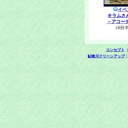
イベ
キラムさ
－アコーデ
（6分3
コンセプト
鮎喰川クリーンアップ