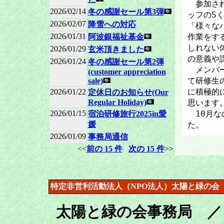
参加され
2026/02/14
冬の感謝セール第3弾
ッフのS
2026/02/07
降雪への対応
「様々な
2026/01/31
作業をす
阿波銀福祉基金
しれない
2026/01/29
玄米頂きました
の意義や
2026/01/24
冬の感謝セール第2弾
メンバー
(customer appreciation
て研修生
sale)
に積極的
2026/01/22
定休日のお知らせ(Our
Regular Holiday)
思います
2026/01/15
10月な
宿泊研修旅行2025in愛
媛
た。
2026/01/09
事務局通信
<<
前の 15 件
次の 15 件
>>
特定非営利活動法人（NPO法人）太陽と緑の会
太陽と緑の会事務局 ／