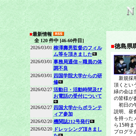
■
最新情報
全 120 件中 [46-60件目]
■
徳島県
2026/03/01
柳澤壽男監督のフィル
ム等を頂きました
2026/03/01
事務局通信～職員の体
調不良
2026/03/01
四国学院大学からの研
新規採用
修
頂くとい
2026/02/27
活動日・活動時間及び
緑の会は
お電話の受付について
の皆様が
初日の午
2026/02/27
四国大学からボランテ
説明、昼
ィア参加
を持った
2026/02/20
機関誌212号発行
ら15時
2026/02/20
ドレッシング頂きまし
プログラ
た