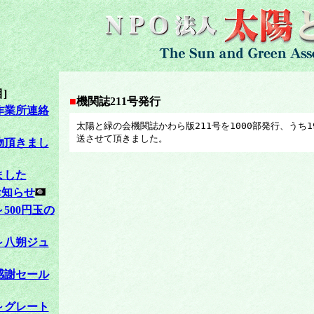
]
■
機関誌211号発行
作業所連絡
太陽と緑の会機関誌かわら版211号を1000部発行、うち
送させて頂きました。
物頂きまし
ました
お知らせ
500円玉の
～八朔ジュ
感謝セール
～グレート