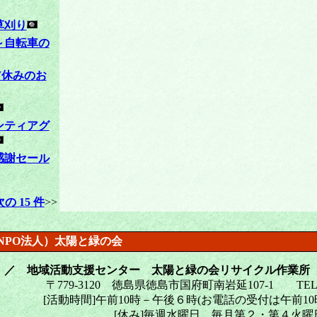
草刈り
～自転車の
W休みのお
ンティアグ
感謝セール
次の 15 件
>>
NPO法人）太陽と緑の会
 ／ 地域活動支援センター 太陽と緑の会リサイクル作業所
〒779-3120 徳島県徳島市国府町南岩延107-1 TEL・FA
[活動時間]午前10時－午後６時(お電話の受付は午前10時-
[休み]毎週水曜日、毎月第２・第４火