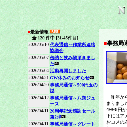
■
最新情報
全 120 件中 [31-45件目]
■
事務局
2026/05/10
代表通信～作業所連絡
協議会
2026/05/07
缶詰と飲み物頂きまし
た
2026/05/04
活動再開しました
2026/04/21
GW休みのお知らせ
2026/04/20
事務局通信～500円玉の
謎
昨年から
2026/04/12
事務局通信～八朔ジュ
まりまし
ース
4000円
2026/04/11
20周年記念感謝セール
下にはア
第2弾
おコメの
2026/04/11
事務局通信～グレート