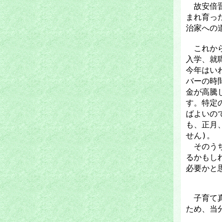
故安倍晋
まれ育っ
治家への
これから
入学、就
今年はい
バーの時
金が高騰
す。特定
ばよいの
も、正月
せん)。
そのうち「
るかもし
必要かと
子育て真
ため、当