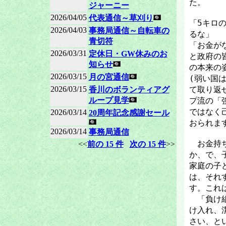
た。
ジャーニー
2026/04/05
代表通信～草刈り
「5キロ
2026/04/03
事務局通信～自転車の
るな」
青切符
「お金が
2026/03/31
定休日・GW休みのお
と政府の
知らせ
の本来の
2026/03/15
月の宮通信
(弱い国
2026/03/15
て取り返
香川のボランティアグ
ループ見学
プ流の「
ではなく
2026/03/14
20周年記念感謝セール
おられま
2026/03/14
事務局通信
お金持ち
<<
前の 15 件
次の 15 件
>>
か、で、
家庭の子
は、それ
す。これ
「負け組
け入れ、
さい、と