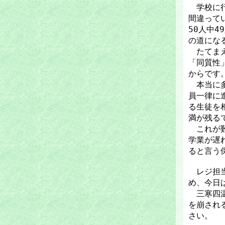
学校に行
間違って
50人中
の道にな
たてまえ
「同質性
からです
本当に多
員一律に
る生徒を
満が残る
これが難
学業が遅
ると言う
レジ担当
め、今日
三寒四温
を崩され
さい。