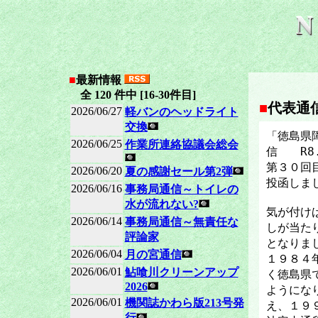
■
最新情報
全 120 件中 [16-30件目]
■
代表通
2026/06/27
軽バンのヘッドライト
交換
「徳島県
2026/06/25
作業所連絡協議会総会
信 R8.
第３０回
2026/06/20
夏の感謝セール第2弾
投函しま
2026/06/16
事務局通信～トイレの
水が流れない?
気が付け
2026/06/14
事務局通信～無責任な
しが当た
評論家
となりま
2026/06/04
月の宮通信
１９８４
2026/06/01
鮎喰川クリーンアップ
く徳島県
2026
ようにな
2026/06/01
機関誌かわら版213号発
え、１９
行