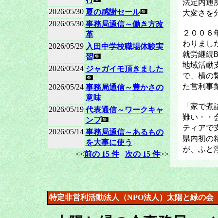
法定内通
2026/05/30
夏の感謝セール
大変さを
2026/05/30
事務局通信～働き方改
２００６
革
わりまし
2026/05/29
入田中学校職場体験実
就労継続
習
地域活動
2026/05/24
ジャガイモ頂きました
で、横の
た営利事
2026/05/24
事務局通信～豊かさの
意味
「家で煮
2026/05/19
代表通信～ワークキャ
難い・・
ンプ
ティアで
2026/05/14
事務局通信～あるもの
県内初の
を大事に使う
が、ふと
<<
前の 15 件
次の 15 件
>>
特定非営利活動法人（NPO法人）太陽と緑の会