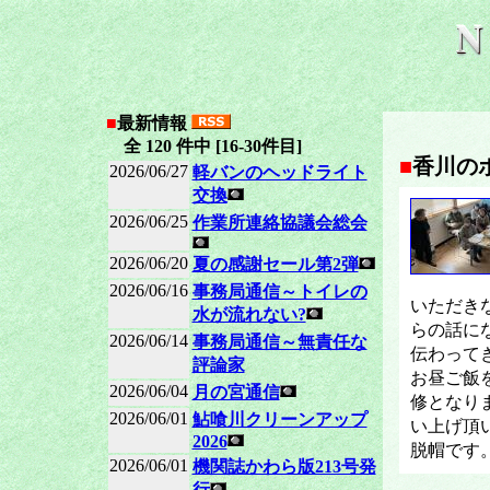
■
最新情報
全 120 件中 [16-30件目]
■
香川の
2026/06/27
軽バンのヘッドライト
交換
2026/06/25
作業所連絡協議会総会
2026/06/20
夏の感謝セール第2弾
2026/06/16
事務局通信～トイレの
いただき
水が流れない?
らの話に
2026/06/14
事務局通信～無責任な
伝わって
評論家
お昼ご飯
2026/06/04
月の宮通信
修となり
2026/06/01
鮎喰川クリーンアップ
い上げ頂
2026
脱帽です
2026/06/01
機関誌かわら版213号発
行