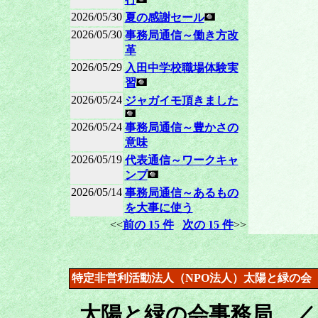
2026/05/30
夏の感謝セール
2026/05/30
事務局通信～働き方改
革
2026/05/29
入田中学校職場体験実
習
2026/05/24
ジャガイモ頂きました
2026/05/24
事務局通信～豊かさの
意味
2026/05/19
代表通信～ワークキャ
ンプ
2026/05/14
事務局通信～あるもの
を大事に使う
<<
前の 15 件
次の 15 件
>>
特定非営利活動法人（NPO法人）太陽と緑の会
太陽と緑の会事務局 ／