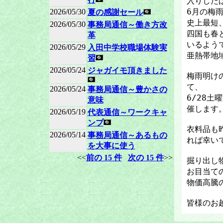
入りした
6月の梅
2026/05/30
夏の感謝セール
史上最短
2026/05/30
事務局通信～働き方改
四国も春
革
いるよう
2026/05/29
入田中学校職場体験実
亜熱帯地
習
2026/05/24
ジャガイモ頂きました
梅雨明け
て、
2026/05/24
事務局通信～豊かさの
6/28土
意味
催します
2026/05/19
代表通信～ワークキャ
ンプ
衣料品も
2026/05/14
事務局通信～あるもの
れば幸い
を大事に使う
<<
前の 15 件
次の 15 件
>>
掘り出し
お目当て
物価高騰
皆様のお