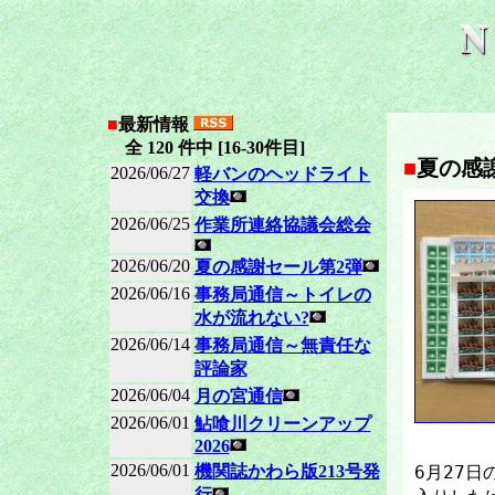
■
最新情報
全 120 件中 [16-30件目]
■
夏の感
2026/06/27
軽バンのヘッドライト
交換
2026/06/25
作業所連絡協議会総会
2026/06/20
夏の感謝セール第2弾
2026/06/16
事務局通信～トイレの
水が流れない?
2026/06/14
事務局通信～無責任な
評論家
2026/06/04
月の宮通信
2026/06/01
鮎喰川クリーンアップ
2026
2026/06/01
機関誌かわら版213号発
6月27
行