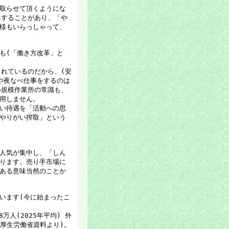
取らせて頂くようにな
みすることがあり、「や
様もいらっしゃって、
も(「働き方改革」と
くれているのだから、(安
や夜なべ仕事をするのは
小規模作業所の常識も、
用しません。
い待遇を「活動への思
やりがい搾取」という
人気が集中し、「しん
ります。売り手市場に
ある意味当然のことか
います(今に始まったこ
万人(2025年平均) 外
増)厚生労働省資料より)。