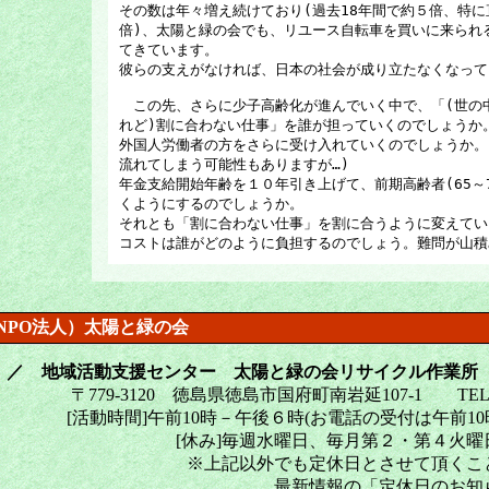
その数は年々増え続けており(過去18年間で約５倍、特に
倍)、太陽と緑の会でも、リユース自転車を買いに来られ
てきています。
彼らの支えがなければ、日本の社会が成り立たなくなって
この先、さらに少子高齢化が進んでいく中で、「(世の
れど)割に合わない仕事」を誰が担っていくのでしょうか
外国人労働者の方をさらに受け入れていくのでしょうか。
流れてしまう可能性もありますが…)
年金支給開始年齢を１０年引き上げて、前期高齢者(65～
くようにするのでしょうか。
それとも「割に合わない仕事」を割に合うように変えてい
コストは誰がどのように負担するのでしょう。難問が山積
NPO法人）太陽と緑の会
 ／ 地域活動支援センター 太陽と緑の会リサイクル作業所
〒779-3120 徳島県徳島市国府町南岩延107-1 TEL・FA
[活動時間]午前10時－午後６時(お電話の受付は午前10時-
[休み]毎週水曜日、毎月第２・第４火
※上記以外でも定休日とさせて頂くこ
最新情報の「定休日のお知