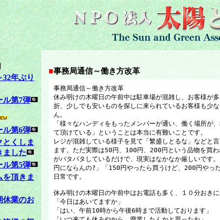
]
■
事務局通信～働き方改革
32年ぶり
事務局通信～働き方改革
休み明けの木曜日の午前中は駐車場が混雑し、お客様が多
ール第7弾
折、少しでも安いものを探しに来られているお客様も少な
ん。
「様々なハンディをもったメンバーが通い、働く場所が、
ール第6弾
て頂けている」ということは本当に有難いことです。
レジが混雑している様子を見て「繁盛しとるな」などと言
クとくしま
ます。ただ実際は50円、100円、200円という品物を買
きました
がバタバタしているだけで、現実はなかなか厳しいです。「(
ール第5弾
円にならんの?」「150円やったら買うけど、200円やっ
ムを頂きま
日常です。
休み明けの木曜日の午前中はお電話も多く、１０分おきに
期休業のお
「今日はあいてますか」
「はい、午前10時から午後6時まで活動しております」
「いつ来ても休みやから、廃業したんかと思ったわ」