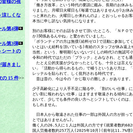
の皆様の視
「働き方改革」という時代の要請に鑑み、長期のお休みも
りました。月曜日火曜日も(毎週ではありませんが)お休
～涼しくな
っと来れたわ。火曜日しか来れんのよ」とおっしゃるお客
本当に申し訳ない気持ちになります。
ール第4弾
別のお客様にそのお話をさせて頂いたところ、「ＮＰＯで
か)関係あるんやね」と驚かれていました。
「ボランティアの方は無償(給料ゼロ)で活動に参加して
ール第3弾
いとはいえ給料を頂いている)有給のスタッフが休み返上
～シートの
当然」という、黎明期(ないないづくしの時代)の無認可
令和の時代ではただの「ブラック」とみなされ、とても通
たとえ公的支援が少なかったとしても、十分とは言えな
が届きまし
い」「活動から得られるもの」で補うというあり方は、「
レッテルを貼られて、しく批判される時代です。
次の 15 件
>>
昔は昔の、今は今の「かじ取りの難しさ」があります。
少子高齢化により人手不足に陥る中、「割のいい仕事」に
どい割に報われない仕事」はますます敬遠される傾向にあ
おいて、少しでも条件の良い方へとシフトしていくのは、
もしれません。
日本人から敬遠された仕事の一部は外国人の方が担って
とではありませんが…)。
働く人の26.5人に１人は外国人の方です(就業者数約6828
国人労働者数約257万人(2025年10月)(前年比11.7%