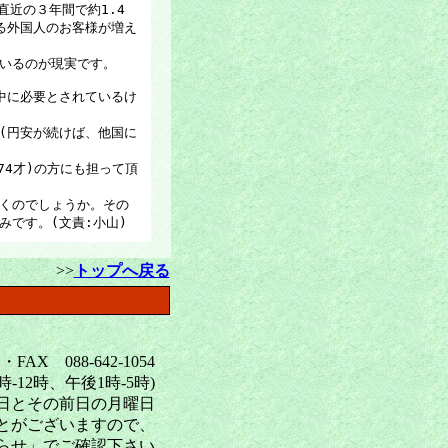
直近の３年間で約1.4
る外国人のお客様が増え
いるのが現実です。
中に必要とされているけ
。
(円安が続けば、他国に
74才)の方にも担って頂
くのでしょうか。その
みです。(文責:小山)
>>
トップへ戻る
X 088-642-1054
12時、午後1時-5時)
曜日とその前日の月曜日
とがございますので、
らせ」でご確認下さい