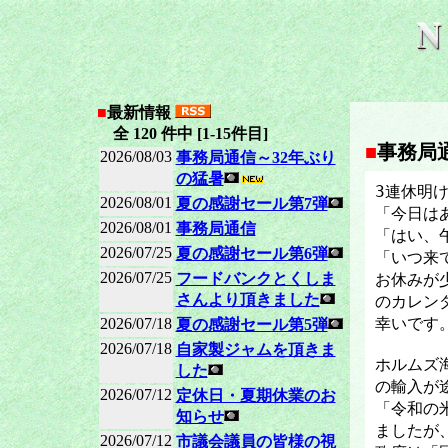
■
最新情報
全 120 件中 [1-15件目]
■
事務局
2026/08/03
事務局通信～32年ぶり
の猛暑
3連休明
2026/08/01
夏の感謝セール第7弾
「今日は
2026/08/01
事務局通信
「はい、
2026/07/25
夏の感謝セール第6弾
「いつ来
2026/07/25
フードバンクとくしま
お休みが
さんより頂きました
のカレン
幸いです
2026/07/18
夏の感謝セール第5弾
2026/07/18
自家製ジャムを頂きま
ホルムズ
した
の輸入が
2026/07/12
定休日・夏期休業のお
「令和の
知らせ
ましたが
2026/07/12
市議会議員の皆様の視