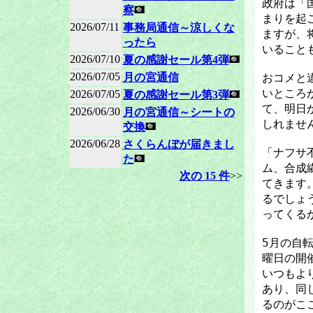
政府は「
察
まりを起
2026/07/11
事務局通信～涼しくな
ますが、
ったら
いること
2026/07/10
夏の感謝セール第4弾
2026/07/05
月の宮通信
おコメと
いところ
2026/07/05
夏の感謝セール第3弾
て、明日
2026/06/30
月の宮通信～シートの
しれませ
交換
2026/06/28
さくらんぼが届きまし
「ナフサ
た
ム、合成
次の 15 件
>>
てきます
るでしょ
ってくる
5月の自転
曜日の開
いつもよ
あり、同
るのがこ