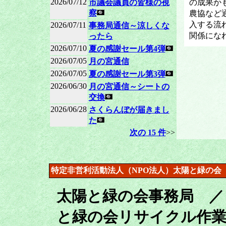
2026/07/12
の成果か
市議会議員の皆様の視
察
農協など
入する流
2026/07/11
事務局通信～涼しくな
関係にな
ったら
2026/07/10
夏の感謝セール第4弾
2026/07/05
月の宮通信
2026/07/05
夏の感謝セール第3弾
2026/06/30
月の宮通信～シートの
交換
2026/06/28
さくらんぼが届きまし
た
次の 15 件
>>
特定非営利活動法人（NPO法人）太陽と緑の会
太陽と緑の会事務局 ／
と緑の会リサイクル作業