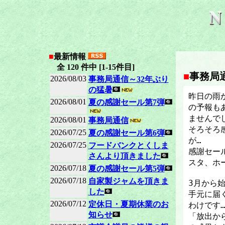
■
最新情報
全 120 件中 [1-15件目]
■
事務局
2026/08/03
事務局通信～32年ぶり
の猛暑
昨日の雨
2026/08/01
夏の感謝セール第7弾
の予報も
ませんで
2026/08/01
事務局通信
そろそろ
2026/07/25
夏の感謝セール第6弾
が…
2026/07/25
フードバンクとくしま
感謝セール
さんより頂きました
スタ、ホ
2026/07/18
夏の感謝セール第5弾
2026/07/18
自家製ジャムを頂きま
3月から
した
手元に届
2026/07/12
定休日・夏期休業のお
わけです
知らせ
「放出か